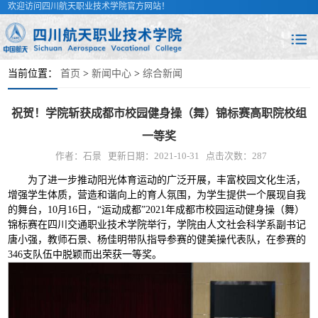
欢迎访问四川航天职业技术学院官方网站！
当前位置：
首页
>
新闻中心
>
综合新闻
祝贺！学院斩获成都市校园健身操（舞）锦标赛高职院校组
一等奖
作者：石景
更新日期：2021-10-31
点击次数：
287
为了进一步推动阳光体育运动的广泛开展，丰富校园文化生活，
增强学生体质，营造和谐向上的育人氛围，为学生提供一个展现自我
的舞台，10月16日，“运动成都”2021年成都市校园运动健身操（舞）
锦标赛在四川交通职业技术学院举行，学院由人文社会科学系副书记
唐小强，教师石景、杨佳明带队指导参赛的健美操代表队，在参赛的
346支队伍中脱颖而出荣获一等奖。