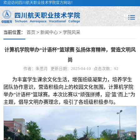
欢迎访问四川航天职业技术学院官方网站！
当前位置：
首页
>
新闻中心
>
学院风采
计算机学院举办“计语杯”篮球赛 弘扬体育精神，营造文明风
尚
作者：朱思月
更新日期：2025-04-10
点击次数：
92
为丰富学生课余文化生活，增强班级凝聚力，培养学生
团队协作意识，营造积极向上的校园文化氛围，计算机学院
举办“计语杯”篮球赛。本次比赛以“顽强拼搏，迎‘篮’而上”为
主题，倡导文明办赛理念，吸引了各班级积极参与。