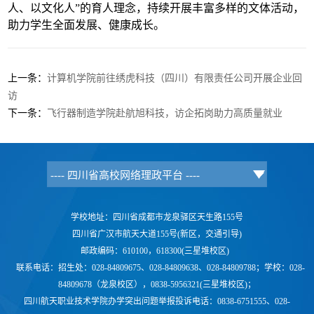
人、以文化人”的育人理念，持续开展丰富多样的文体活动，
助力学生全面发展、健康成长。
上一条：
计算机学院前往绣虎科技（四川）有限责任公司开展企业回
访
下一条：
飞行器制造学院赴航旭科技，访企拓岗助力高质量就业
学校地址：四川省成都市龙泉驿区天生路155号
四川省广汉市航天大道155号(新区，交通引导)
邮政编码：610100，618300(三星堆校区)
联系电话：
招生处：028-84809675、028-84809638、028-84809788；学校：
028-
84809678（龙泉校区），0838-5956321(三星堆校区)；
四川航天职业技术学院办学突出问题举报投诉电话：0838-6751555、028-