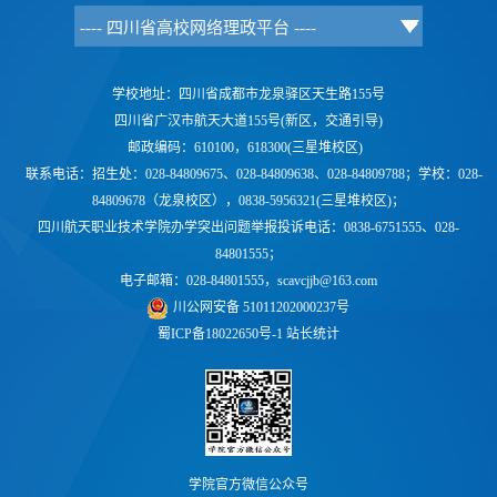
学校地址：四川省成都市龙泉驿区天生路155号
四川省广汉市航天大道155号(新区，交通引导)
邮政编码：610100，618300(三星堆校区)
联系电话：
招生处：028-84809675、028-84809638、028-84809788；学校：
028-
84809678（龙泉校区），0838-5956321(三星堆校区)；
四川航天职业技术学院办学突出问题举报投诉电话：0838-6751555、028-
84801555；
电子邮箱：028-84801555，scavcjjb@163.com
川公网安备 51011202000237号
蜀ICP备18022650号-1
站长统计
学院官方微信公众号