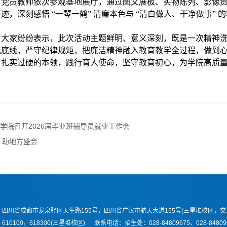
。党员教师依次参观基地展厅，通过图文展板、实物陈列、影像
迹，深刻感悟 “一琴一鹤” 清廉本色与 “清白做人、干净做事”
，大家纷纷表示，此次活动主题鲜明、意义深刻，既是一次精神
风底线，严守纪律规矩，把廉洁精神融入教育教学全过程，做到
、扎实过硬的本领，践行育人使命，坚守教育初心，为学院高质
学院召开2026届毕业班辅导员就业工作会
 助地方盛会
四川省成都市龙泉驿区天生路155号，四川省广汉市航天大道155号(三星堆校区，交
610100，618300(三星堆校区) 联系电话：
招生处：028-84809675、028-84809