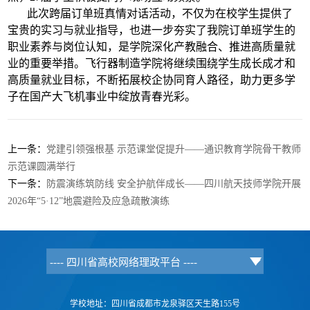
此次跨届订单班真情对话活动，不仅为在校学生提供了
宝贵的实习与就业指导，也进一步夯实了我院订单班学生的
职业素养与岗位认知，是学院深化产教融合、推进高质量就
业的重要举措。飞行器制造学院将继续围绕学生成长成才和
高质量就业目
标，不断拓展校企协同育人路径，助力更多学
子在国产大飞机事业中绽放青春光彩。
上一条：
党建引领强根基 示范课堂促提升——通识教育学院骨干教师
示范课圆满举行
下一条：
防震演练筑防线 安全护航伴成长——四川航天技师学院开展
2026年“5·12”地震避险及应急疏散演练
学校地址：四川省成都市龙泉驿区天生路155号