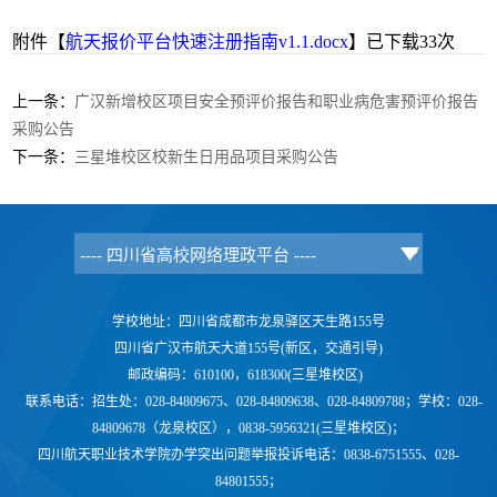
附件【
航天报价平台快速注册指南v1.1.docx
】已下载
33
次
上一条：
广汉新增校区项目安全预评价报告和职业病危害预评价报告
采购公告
下一条：
三星堆校区校新生日用品项目采购公告
学校地址：四川省成都市龙泉驿区天生路155号
四川省广汉市航天大道155号(新区，交通引导)
邮政编码：610100，618300(三星堆校区)
联系电话：
招生处：028-84809675、028-84809638、028-84809788；学校：
028-
84809678（龙泉校区），0838-5956321(三星堆校区)；
四川航天职业技术学院办学突出问题举报投诉电话：0838-6751555、028-
84801555；