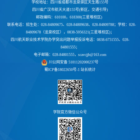
学校地址：四川省成都市龙泉驿区天生路155号
四川省广汉市航天大道155号(新区，交通引导)
邮政编码：610100，618300(三星堆校区)
联系电话：
招生处：028-84809675、028-84809638、028-84809788；学校：
028-
84809678（龙泉校区），0838-5956321(三星堆校区)；
四川航天职业技术学院办学突出问题举报投诉电话：0838-6751555、028-
84801555；
电子邮箱：028-84801555，scavcjjb@163.com
川公网安备 51011202000237号
蜀ICP备18022650号-1
站长统计
学院官方微信公众号